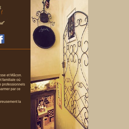
resse et Mâcon.
t familiale où
e professionnels
harmer par ce
eureusement la