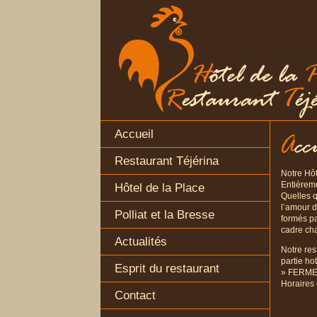
Accueil
Restaurant Téjérina
Notre Hôt
Entièreme
Hôtel de la Place
Quelles q
l’amour d
Polliat et la Bresse
formés p
cadre cha
Actualités
Notre res
partie hot
Esprit du restaurant
» FERMET
Horaires 
Contact