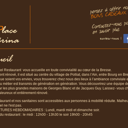
el Restaurant vous accueille en toute convivialité au cœur de la Bresse.
nt rénové, il est situé au centre du village de Polliat, dans l’Ain, entre Bourg en B
ue soient vos envies, vous trouverez chez nous des lieux à l’ambiance conviviale e
u métier est transmis de génération en génération. Vous découvrirez une équipe d
ar les plus grandes maisons de Georges Blanc et de Jacques Guy. Laissez- vous c
leureux et entièrement rénové.
taurant et nos sanitaires sont accessibles aux personnes à mobilité réduite. Malh
el ne l'est pas.
URES HEBDOMADAIRES : Lundi, mardi midi et dimanche soir.
du restaurant : le midi : 12h00 - 13h30 le soir 19h00 - 20h45